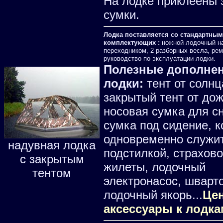
На лодке приклеены 
сумки.
Лодка поставляется со стандартны
комплектующих :
ножной лодочный на
переходником, 2 разборных весла, рем
руководство по эксплуатации лодки.
Полезные дополнен
лодки:
тент от солнц
закрытый тент от дож
носовая сумка для сн
сумка под сидение, к
одновременно служит
надувная лодка
подстилкой, страхов
с закрытым
жилеты, лодочный
тентом
электронасос, шварт
лодочный якорь...
Це
аксессуары к лодк