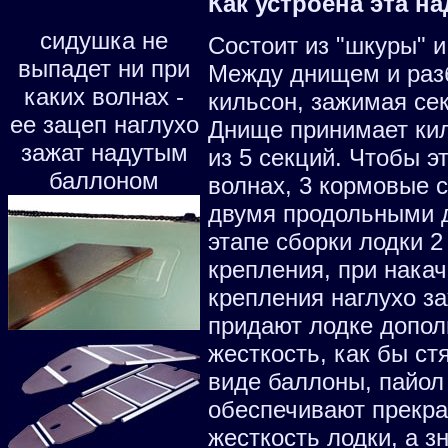
Как устроена эта н
сидушка не
Состоит из "шкуры" и
выпадет ни при
Между днищем и раз
каких волнах -
кильсон, зажимая се
ее зацеп наглухо
Днище принимает кил
зажат надутым
из 5 секций. Чтобы э
баллоном
волнах, 3 кормовые 
двумя продольными 
этапе сборки лодки 2
крепления, при нака
крепления наглухо з
придают лодке допо
жесткость, как бы с
виде баллоны, пайол 
обеспечивают прекр
жесткость лодки, а з