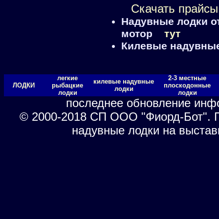
Скачать прайсы
Надувные лодки от
мотор
тут
Килевые надувные 
легкие
2-3 местные
килевые надувные
ЛОДКИ
рыбацкие
плоскодонные
лодки
лодки
лодки
последнее обновление инф
© 2000-2018 СП ООО "Фиорд-Бот". 
надувные лодки на выстав