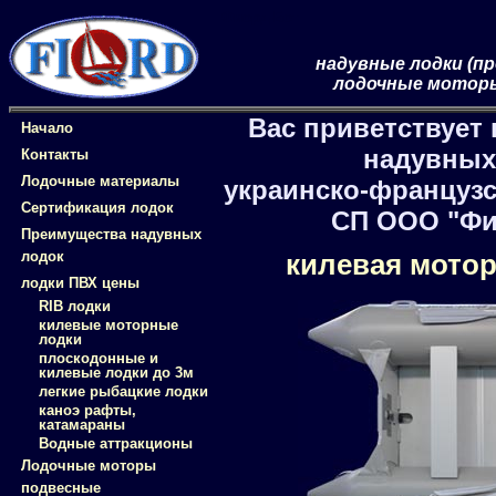
Фиорд-Бот
надувные лодки (пр
лодочные моторы
Вас приветствует
Начало
надувных
Контакты
Лодочные материалы
украинско-французс
Сертификация лодок
СП ООО "Фи
Преимущества надувных
лодок
килевая мотор
лодки ПВХ цены
RIB лодки
килевые моторные
лодки
плоскодонные и
килевые лодки до 3м
легкие рыбацкие лодки
каноэ рафты,
катамараны
Водные аттракционы
Лодочные моторы
подвесные