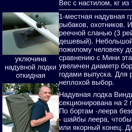
Вес с настилом, кг из
1-местная надувная г
рыбаков, охотников. И
реечной сланью (3 рей
дешевый). Небольшой 
пожилому человеку до
сравнению с Мини эта
уключина
увеличен диаметр бор
надувной лодки
годами выпуска. Для 
откидная
неплохой выбор.
Надувная лодка Винди
секционирована на 2 
По бортам -леера без
- шайбы леера, чтоб
или якорный конец. Д