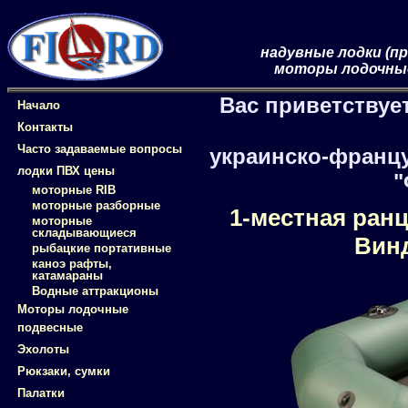
Фиорд-Бот
надувные лодки (п
моторы лодочные
Вас приветствуе
Начало
Контакты
Часто задаваемые вопросы
украинско-франц
лодки ПВХ цены
"
моторные RIB
моторные разборные
1-местная ран
моторные
складывающиеся
Вин
рыбацкие портативные
каноэ рафты,
катамараны
Водные аттракционы
Моторы лодочные
подвесные
Эхолоты
Рюкзаки, сумки
Палатки