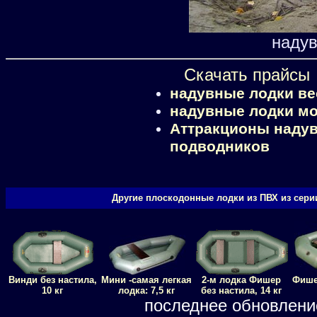
надув
Скачать прайсы
надувные лодки ве
надувные лодки м
Аттракционы надув
подводников
Другие плоскодонные лодки из ПВХ из сери
Винди без настила,
Мини -самая легкая
2-м лодка Фишер
Фише
10 кг
лодка: 7,5 кг
без настила, 14 кг
последнее обновлени